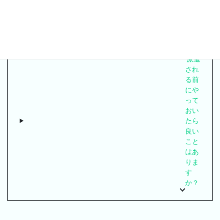
これから派遣される団員に向けてのアドバ
イスをいただきました
派遣
され
る前
にや
って
おい
たら
良い
こと
はあ
りま
す
か？