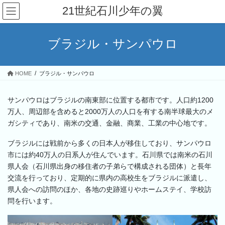
コ
ナ
21世紀石川少年の翼
ン
ビ
テ
ゲ
ン
ー
ブラジル・サンパウロ
ツ
シ
へ
ョ
ス
ン
HOME
ブラジル・サンパウロ
キ
に
ッ
移
プ
動
サンパウロはブラジルの南東部に位置する都市です。人口約1200
万人、周辺部を含めると2000万人の人口を有する南半球最大のメ
ガシティであり、南米の交通、金融、商業、工業の中心地です。
ブラジルには戦前から多くの日本人が移住しており、サンパウロ
市には約40万人の日系人が住んでいます。石川県では南米の石川
県人会（石川県出身の移住者の子弟らで構成される団体）と長年
交流を行っており、定期的に県内の高校生をブラジルに派遣し、
県人会への訪問のほか、各地の史跡巡りやホームステイ、学校訪
問を行います。